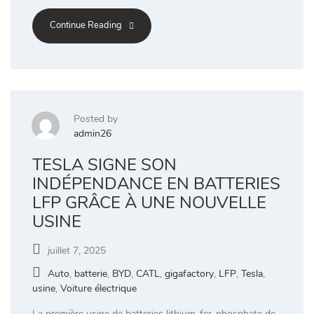
Continue Reading
Posted by
admin26
TESLA SIGNE SON
INDÉPENDANCE EN BATTERIES
LFP GRÂCE À UNE NOUVELLE
USINE
juillet 7, 2025
Auto
,
batterie
,
BYD
,
CATL
,
gigafactory
,
LFP
,
Tesla
,
usine
,
Voiture électrique
La première usine de batteries lithium-fer-phosphate de