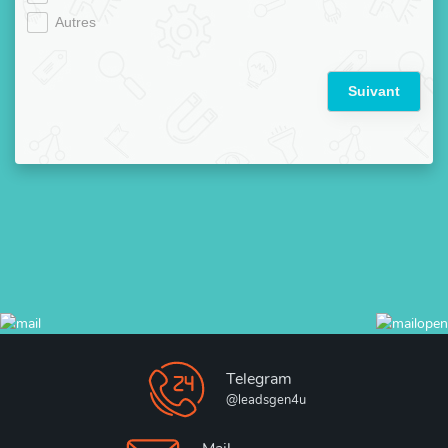
Autres
Suivant
Telegram
@leadsgen4u