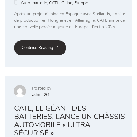
Auto
,
batterie
,
CATL
,
Chine
,
Europe
Après un projet d’usine en Espagne avec Stellantis, un site
de production en Hongrie et en Allemagne, CATL annonce
une nouvelle percée majeure en Europe, d’ici fin 2025.
Continue Reading
Posted by
admin26
CATL, LE GÉANT DES
BATTERIES, LANCE UN CHÂSSIS
AUTOMOBILE « ULTRA-
SÉCURISÉ »