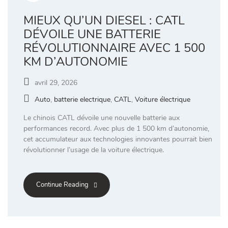
MIEUX QU’UN DIESEL : CATL
DÉVOILE UNE BATTERIE
RÉVOLUTIONNAIRE AVEC 1 500
KM D’AUTONOMIE
avril 29, 2026
Auto
,
batterie electrique
,
CATL
,
Voiture électrique
Le chinois CATL dévoile une nouvelle batterie aux
performances record. Avec plus de 1 500 km d’autonomie,
cet accumulateur aux technologies innovantes pourrait bien
révolutionner l’usage de la voiture électrique.
Continue Reading