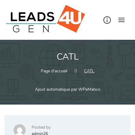
Skip
to
content
CATL
Page d'accueil
CATL
Ajout automatique par WPeMatico
Posted by
admin26