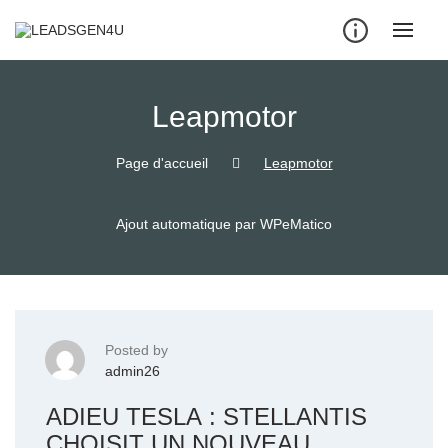
Skip
to
content
Leapmotor
Page d'accueil
Leapmotor
Ajout automatique par WPeMatico
Posted by
admin26
ADIEU TESLA : STELLANTIS
CHOISIT UN NOUVEAU