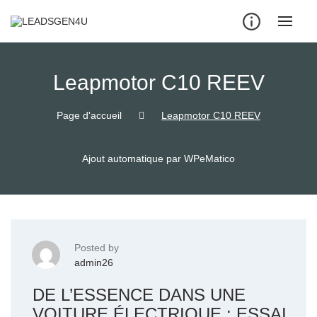
Skip
to
content
Leapmotor C10 REEV
Page d'accueil
Leapmotor C10 REEV
Ajout automatique par WPeMatico
Posted by
admin26
DE L’ESSENCE DANS UNE
VOITURE ÉLECTRIQUE : ESSAI