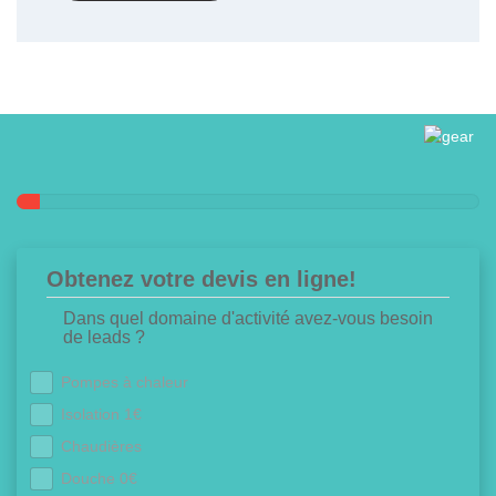
Obtenez votre devis en ligne!
Dans quel domaine d'activité avez-vous besoin
de leads ?
Pompes à chaleur
Isolation 1€
Chaudières
Douche 0€