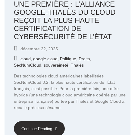
UNE PREMIÈRE : L’ALLIANCE
GOOGLE-THALÈS DU CLOUD
REÇOIT LA PLUS HAUTE
CERTIFICATION DE
CYBERSÉCURITÉ DE L’ÉTAT
décembre 22, 2025
cloud
,
google cloud
,
Politique, Droits
,
SecNumCloud
,
souveraineté
,
Thalès
Des technologies cloud américaines labellisées
SecNumCloud 3.2, la plus haute certification de l’État
français, c’est possible. Pour la première fois, une offre
hybride (une technologie cloud américaine opérée par une
entreprise française) portée par Thalès et Google Cloud a
reçu le précieux sésame.
Continue Reading