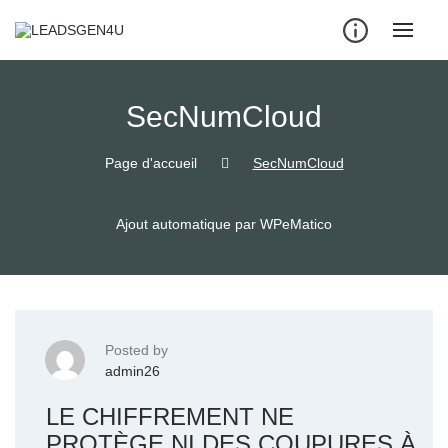
Skip
to
content
SecNumCloud
Page d'accueil
SecNumCloud
Ajout automatique par WPeMatico
Posted by
admin26
LE CHIFFREMENT NE
PROTÈGE NI DES COUPURES À