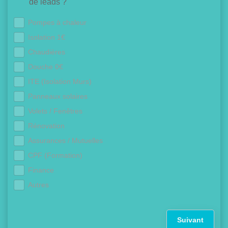
de leads ?
Pompes à chaleur
Isolation 1€
Chaudières
Douche 0€
ITE (Isolation Murs)
Panneaux solaires
Volets / Fenêtres
Rénovation
Assurances / Mutuelles
CPF (Formation)
Finance
Autres
Suivant