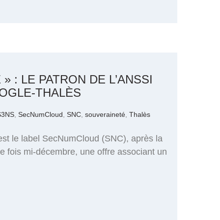
 » : LE PATRON DE L’ANSSI
OOGLE-THALÈS
S3NS
,
SecNumCloud
,
SNC
,
souveraineté
,
Thalès
u’est le label SecNumCloud (SNC), après la
re fois mi-décembre, une offre associant un