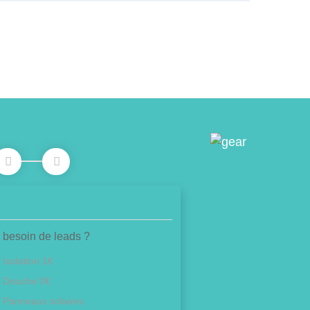
 besoin de leads ?
Isolation 1€
Douche 0€
Panneaux solaires