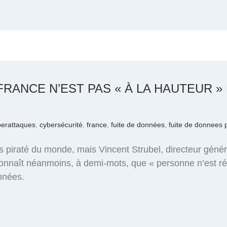
 FRANCE N’EST PAS « À LA HAUTEUR 
berattaques
,
cybersécurité
,
france
,
fuite de données
,
fuite de donnees 
s piraté du monde, mais Vincent Strubel, directeur génér
reconnaît néanmoins, à demi-mots, que « personne n’est ré
onnées.