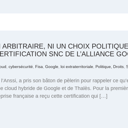
 ARBITRAIRE, NI UN CHOIX POLITIQUE
CERTIFICATION SNC DE L’ALLIANCE G
loud
,
cybersécurité
,
Fisa
,
Google
,
loi extraterritoriale
,
Politique, Droits
,
e l’Anssi, a pris son bâton de pèlerin pour rappeler ce q
e de cloud hybride de Google et de Thalès. Pour la premiè
rise française a reçu cette certification qui […]