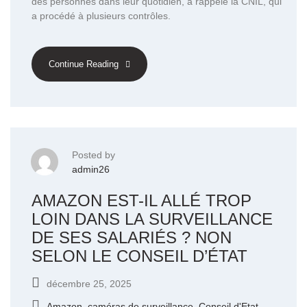
des personnes dans leur quotidien, a rappelé la CNIL, qui
a procédé à plusieurs contrôles.
Continue Reading
Posted by
admin26
AMAZON EST-IL ALLÉ TROP
LOIN DANS LA SURVEILLANCE
DE SES SALARIÉS ? NON
SELON LE CONSEIL D’ÉTAT
décembre 25, 2025
Amazon
,
caméras de surveillance
,
Conseil d'Etat
,