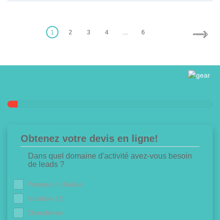
Posts
pagination
1
2
3
4
…
6
Obtenez votre devis en ligne!
Dans quel domaine d'activité avez-vous besoin
de leads ?
Pompes à chaleur
Isolation 1€
Chaudières