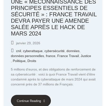
UNE « MÉCONNAISSANCE DES
PRINCIPES ESSENTIELS DE
SÉCURITÉ » : FRANCE TRAVAIL
DEVRA PAYER UNE AMENDE
SALÉE APRÈS LE HACK DE
MARS 2024
janvier 29, 2026
cnil
,
cyberattaque
,
cybersécurité
,
données
,
données personnelles
,
france
,
France Travail
,
Justice
,
Politique, Droits
5 millions d’euros, et des obligations de renforcement de
sa cybersécurité : voici à quoi France Travail vient d’être
condamné après la cyberattaque de mars 2024 qui avait
concerné près de 37 millions de Français.
Continue Reading