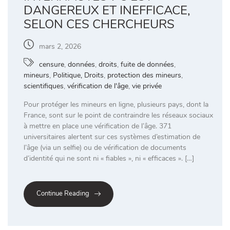
DANGEREUX ET INEFFICACE,
SELON CES CHERCHEURS
mars 2, 2026
censure
,
données
,
droits
,
fuite de données
,
mineurs
,
Politique, Droits
,
protection des mineurs
,
scientifiques
,
vérification de l'âge
,
vie privée
Pour protéger les mineurs en ligne, plusieurs pays, dont la
France, sont sur le point de contraindre les réseaux sociaux
à mettre en place une vérification de l’âge. 371
universitaires alertent sur ces systèmes d’estimation de
l’âge (via un selfie) ou de vérification de documents
d’identité qui ne sont ni « fiables », ni « efficaces ». […]
Continue Reading