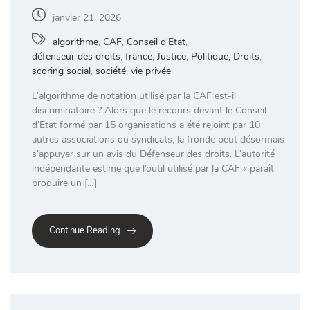
janvier 21, 2026
algorithme
,
CAF
,
Conseil d'Etat
,
défenseur des droits
,
france
,
Justice
,
Politique, Droits
,
scoring social
,
société
,
vie privée
L’algorithme de notation utilisé par la CAF est-il
discriminatoire ? Alors que le recours devant le Conseil
d’Etat formé par 15 organisations a été rejoint par 10
autres associations ou syndicats, la fronde peut désormais
s’appuyer sur un avis du Défenseur des droits. L’autorité
indépendante estime que l’outil utilisé par la CAF « paraît
produire un […]
Continue Reading