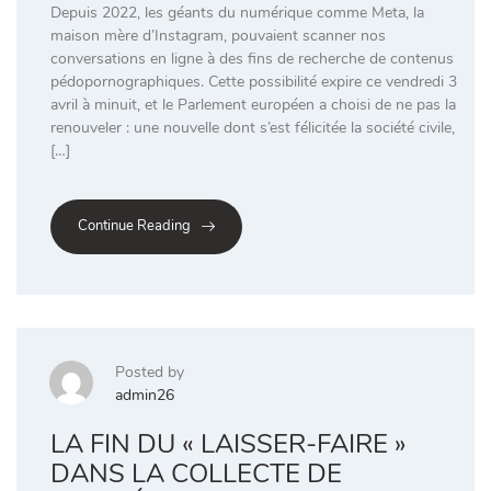
Depuis 2022, les géants du numérique comme Meta, la
maison mère d’Instagram, pouvaient scanner nos
conversations en ligne à des fins de recherche de contenus
pédopornographiques. Cette possibilité expire ce vendredi 3
avril à minuit, et le Parlement européen a choisi de ne pas la
renouveler : une nouvelle dont s’est félicitée la société civile,
[…]
Continue Reading
Posted by
admin26
LA FIN DU « LAISSER-FAIRE »
DANS LA COLLECTE DE