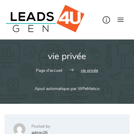
Skip
to
content
vie privée
Page d'accueil
vie privée
Ajout automatique par WPeMatico
Posted by
admin26