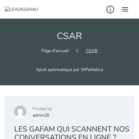
Skip
to
content
CSAR
Page d'accueil
CSAR
Ajout automatique par WPeMatico
Posted by
admin26
LES GAFAM QUI SCANNENT NOS
CONVERSATIONS EN LIGNE ?