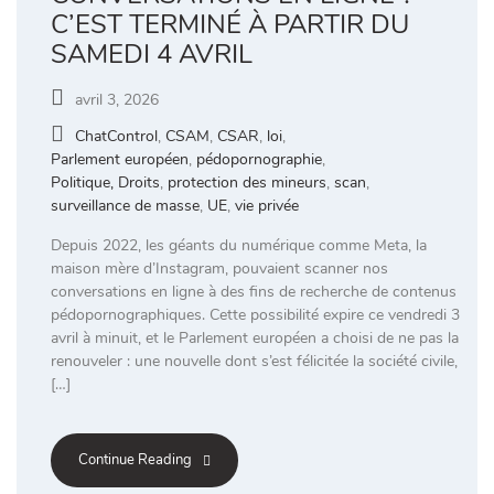
C’EST TERMINÉ À PARTIR DU
SAMEDI 4 AVRIL
avril 3, 2026
ChatControl
,
CSAM
,
CSAR
,
loi
,
Parlement européen
,
pédopornographie
,
Politique, Droits
,
protection des mineurs
,
scan
,
surveillance de masse
,
UE
,
vie privée
Depuis 2022, les géants du numérique comme Meta, la
maison mère d’Instagram, pouvaient scanner nos
conversations en ligne à des fins de recherche de contenus
pédopornographiques. Cette possibilité expire ce vendredi 3
avril à minuit, et le Parlement européen a choisi de ne pas la
renouveler : une nouvelle dont s’est félicitée la société civile,
[…]
Continue Reading