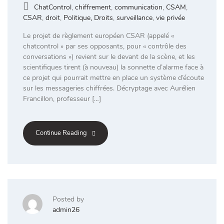
ChatControl
,
chiffrement
,
communication
,
CSAM
,
CSAR
,
droit
,
Politique, Droits
,
surveillance
,
vie privée
Le projet de règlement européen CSAR (appelé «
chatcontrol » par ses opposants, pour « contrôle des
conversations ») revient sur le devant de la scène, et les
scientifiques tirent (à nouveau) la sonnette d’alarme face à
ce projet qui pourrait mettre en place un système d’écoute
sur les messageries chiffrées. Décryptage avec Aurélien
Francillon, professeur […]
Continue Reading
Posted by
admin26