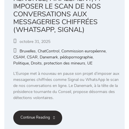
IMPOSER LE SCAN DE NOS
CONVERSATIONS AUX
MESSAGERIES CHIFFRÉES
(WHATSAPP, SIGNAL)
octobre 31, 2025
Bruxelles
,
ChatControl
,
Commission européenne
,
CSAM
,
CSAR
,
Danemark
,
pédopornographie
,
Politique, Droits
,
protection des mineurs
,
UE
L’Europe met à nouveau en pause son projet d’imposer aux
messageries chiffrées comme Signal ou WhatsApp le scan
de nos conversations en ligne. Le Danemark, à la tête de la
présidence tournante du Conseil, propose désormais des
détections volontaires.
Continue Reading