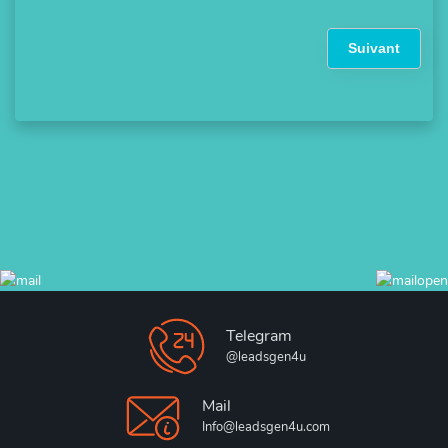
Suivant
Telegram
@leadsgen4u
Mail
Info@leadsgen4u.com