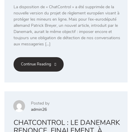
La disposition de « ChatControl » a été supprimée de la
nouvelle version du projet de règlement européen visant à
protéger les mineurs en ligne. Mais pour l’ex-eurodéputé
allemand Patrick Breyer, un nouvel article, introduit par le
Danemark, aurait le même objectif : imposer encore et
toujours une obligation de détection de nos conversations
aux messageries […]
Continue Reading
Posted by
admin26
CHATCONTROL : LE DANEMARK
RENONCE, FINALEMENT, À