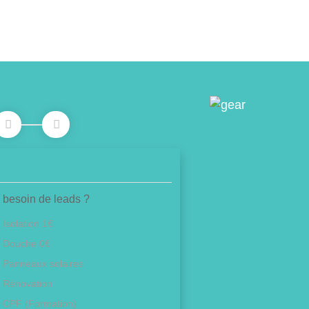
 besoin de leads ?
Isolation 1€
Douche 0€
Panneaux solaires
Rénovation
CPF (Formation)