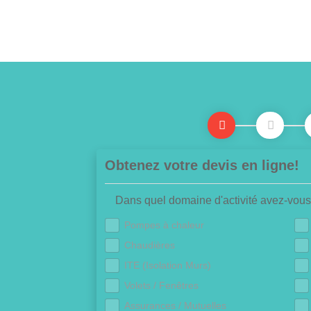
Obtenez votre devis en ligne!
Dans quel domaine d'activité avez-vous
Pompes à chaleur
Chaudières
ITE (Isolation Murs)
Volets / Fenêtres
Assurances / Mutuelles