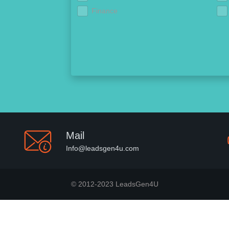
Finance
Mail
Info@leadsgen4u.com
© 2012-2023 LeadsGen4U