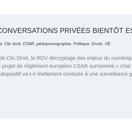
CONVERSATIONS PRIVÉES BIENTÔT E
nt
,
Clic droit
,
CSAR
,
pédopornographie
,
Politique, Droits
,
UE
de Clic Droit, le RDV décryptage des enjeux du numériq
 projet de règlement européen CSAR surnommé « chat con
 dispositif va-t-il réellement conduire à une surveillanc