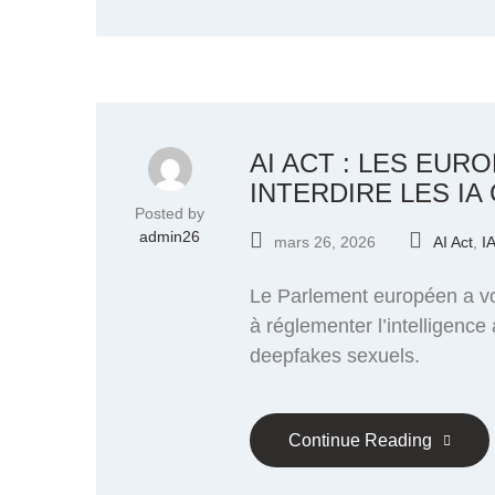
AI ACT : LES EU
INTERDIRE LES I
Posted by
admin26
mars 26, 2026
AI Act
,
I
Le Parlement européen a vot
à réglementer l’intelligence 
deepfakes sexuels.
Continue Reading