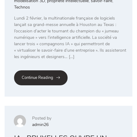
modélisation 3D
,
propriété intellectuelle
,
savoir-faire
,
Technos
Lundi 2 février, la multinationale française de logiciels
lançait sa grand-messe annuelle à Houston au Texas :
l’occasion d’acter le tournant du champion du « jumeau
numérique » vers l’intelligence artificielle. La société va
lancer trois « compagnons IA » qui permettront de
« virtualiser le savoir-faire d’une entreprise ». Ils assisteront
les ingénieurs et designers… […]
Continue Reading
Posted by
admin26