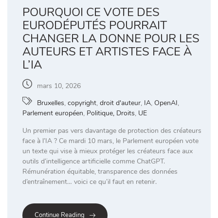
POURQUOI CE VOTE DES
EURODÉPUTÉS POURRAIT
CHANGER LA DONNE POUR LES
AUTEURS ET ARTISTES FACE À
L’IA
mars 10, 2026
Bruxelles
,
copyright
,
droit d'auteur
,
IA
,
OpenAI
,
Parlement européen
,
Politique, Droits
,
UE
Un premier pas vers davantage de protection des créateurs
face à l’IA ? Ce mardi 10 mars, le Parlement européen vote
un texte qui vise à mieux protéger les créateurs face aux
outils d’intelligence artificielle comme ChatGPT.
Rémunération équitable, transparence des données
d’entraînement… voici ce qu’il faut en retenir.
Continue Reading