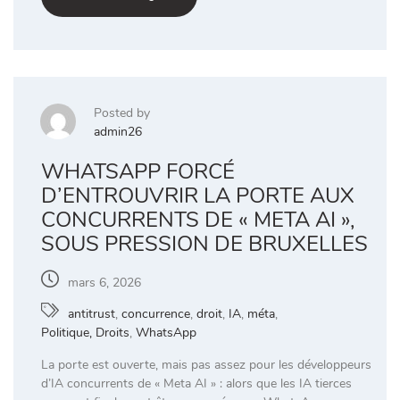
Posted by
admin26
WHATSAPP FORCÉ
D’ENTROUVRIR LA PORTE AUX
CONCURRENTS DE « META AI »,
SOUS PRESSION DE BRUXELLES
mars 6, 2026
antitrust
,
concurrence
,
droit
,
IA
,
méta
,
Politique, Droits
,
WhatsApp
La porte est ouverte, mais pas assez pour les développeurs
d’IA concurrents de « Meta AI » : alors que les IA tierces