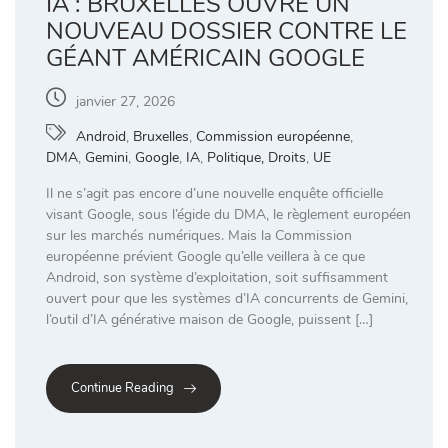
IA : BRUXELLES OUVRE UN
NOUVEAU DOSSIER CONTRE LE
GÉANT AMÉRICAIN GOOGLE
janvier 27, 2026
Android
,
Bruxelles
,
Commission européenne
,
DMA
,
Gemini
,
Google
,
IA
,
Politique, Droits
,
UE
Il ne s’agit pas encore d’une nouvelle enquête officielle
visant Google, sous l’égide du DMA, le règlement européen
sur les marchés numériques. Mais la Commission
européenne prévient Google qu’elle veillera à ce que
Android, son système d’exploitation, soit suffisamment
ouvert pour que les systèmes d’IA concurrents de Gemini,
l’outil d’IA générative maison de Google, puissent […]
Continue Reading