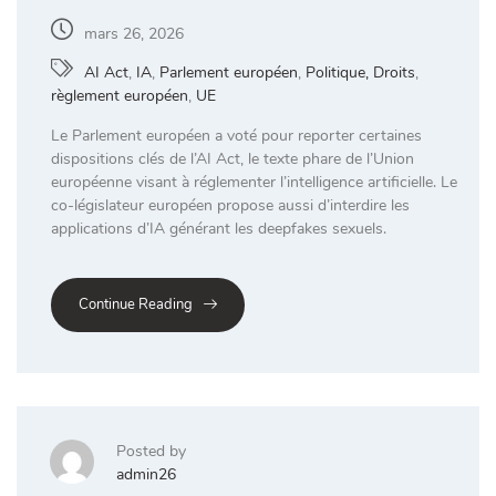
mars 26, 2026
AI Act
,
IA
,
Parlement européen
,
Politique, Droits
,
règlement européen
,
UE
Le Parlement européen a voté pour reporter certaines
dispositions clés de l’AI Act, le texte phare de l’Union
européenne visant à réglementer l’intelligence artificielle. Le
co-législateur européen propose aussi d’interdire les
applications d’IA générant les deepfakes sexuels.
Continue Reading
Posted by
admin26