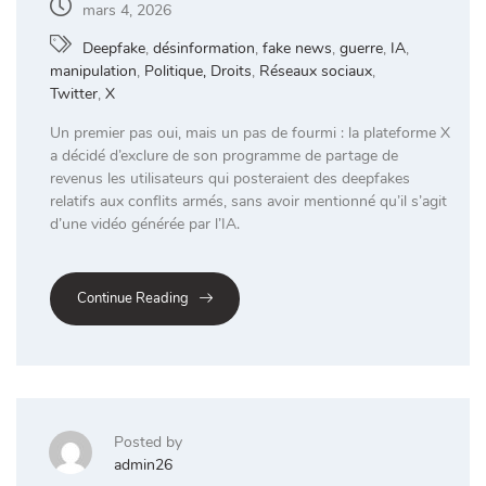
mars 4, 2026
Deepfake
,
désinformation
,
fake news
,
guerre
,
IA
,
manipulation
,
Politique, Droits
,
Réseaux sociaux
,
Twitter
,
X
Un premier pas oui, mais un pas de fourmi : la plateforme X
a décidé d’exclure de son programme de partage de
revenus les utilisateurs qui posteraient des deepfakes
relatifs aux conflits armés, sans avoir mentionné qu’il s’agit
d’une vidéo générée par l’IA.
Continue Reading
Posted by
admin26