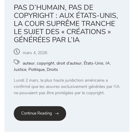
PAS D’HUMAIN, PAS DE
COPYRIGHT : AUX ÉTATS-UNIS,
LA COUR SUPRÊME TRANCHE
LE SUJET DES « CRÉATIONS »
GÉNÉRÉES PAR L’IA
mars 4, 2026
auteur
,
copyright
,
droit d'auteur
,
États-Unis
,
IA
,
Justice
,
Politique, Droits
Lundi 2 mars, la plus haute juridiction américaine a
confirmé que les œuvres exclusivement générées par l’IA
ne pouvaient pas être protégées par le copyright.
Continue Reading