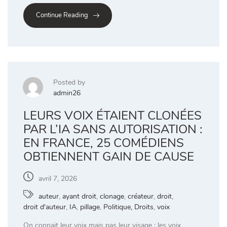
Continue Reading
Posted by
admin26
LEURS VOIX ÉTAIENT CLONÉES
PAR L’IA SANS AUTORISATION :
EN FRANCE, 25 COMÉDIENS
OBTIENNENT GAIN DE CAUSE
avril 7, 2026
auteur
,
ayant droit
,
clonage
,
créateur
,
droit
,
droit d'auteur
,
IA
,
pillage
,
Politique, Droits
,
voix
On connait leur voix mais pas leur visage : les voix