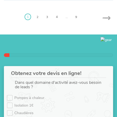
Posts
pagination
1
2
3
4
…
9
Obtenez votre devis en ligne!
Dans quel domaine d'activité avez-vous besoin
de leads ?
Pompes à chaleur
Isolation 1€
Chaudières