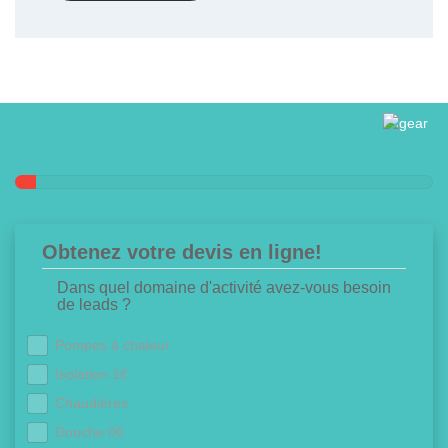
Obtenez votre devis en ligne!
Dans quel domaine d'activité avez-vous besoin
de leads ?
Pompes à chaleur
Isolation 1€
Chaudières
Douche 0€