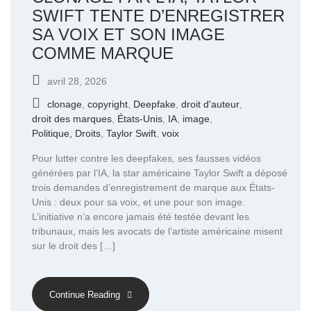
SWIFT TENTE D’ENREGISTRER
SA VOIX ET SON IMAGE
COMME MARQUE
avril 28, 2026
clonage
,
copyright
,
Deepfake
,
droit d'auteur
,
droit des marques
,
États-Unis
,
IA
,
image
,
Politique, Droits
,
Taylor Swift
,
voix
Pour lutter contre les deepfakes, ses fausses vidéos
générées par l’IA, la star américaine Taylor Swift a déposé
trois demandes d’enregistrement de marque aux États-
Unis : deux pour sa voix, et une pour son image.
L’initiative n’a encore jamais été testée devant les
tribunaux, mais les avocats de l’artiste américaine misent
sur le droit des […]
Continue Reading