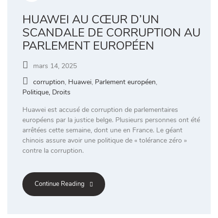
HUAWEI AU CŒUR D’UN
SCANDALE DE CORRUPTION AU
PARLEMENT EUROPÉEN
mars 14, 2025
corruption
,
Huawei
,
Parlement européen
,
Politique, Droits
Huawei est accusé de corruption de parlementaires
européens par la justice belge. Plusieurs personnes ont été
arrêtées cette semaine, dont une en France. Le géant
chinois assure avoir une politique de « tolérance zéro »
contre la corruption.
Continue Reading