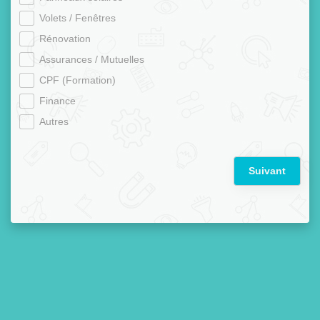
Volets / Fenêtres
Rénovation
Assurances / Mutuelles
CPF (Formation)
Finance
Autres
Suivant