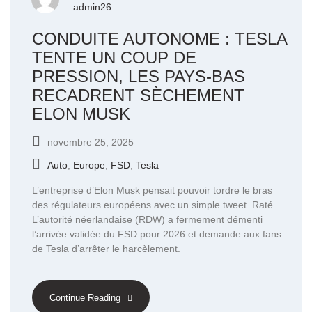
admin26
CONDUITE AUTONOME : TESLA
TENTE UN COUP DE
PRESSION, LES PAYS-BAS
RECADRENT SÈCHEMENT
ELON MUSK
novembre 25, 2025
Auto
,
Europe
,
FSD
,
Tesla
L’entreprise d’Elon Musk pensait pouvoir tordre le bras
des régulateurs européens avec un simple tweet. Raté.
L’autorité néerlandaise (RDW) a fermement démenti
l’arrivée validée du FSD pour 2026 et demande aux fans
de Tesla d’arrêter le harcèlement.
Continue Reading