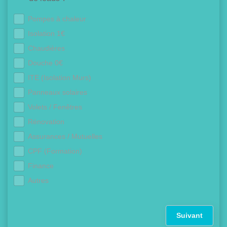
Pompes à chaleur
Isolation 1€
Chaudières
Douche 0€
ITE (Isolation Murs)
Panneaux solaires
Volets / Fenêtres
Rénovation
Assurances / Mutuelles
CPF (Formation)
Finance
Autres
Suivant