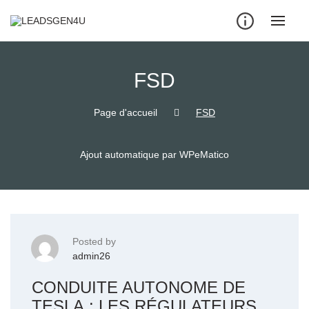
Skip
to
content
FSD
Page d'accueil
FSD
Ajout automatique par WPeMatico
Posted by
admin26
CONDUITE AUTONOME DE
TESLA : LES RÉGULATEURS