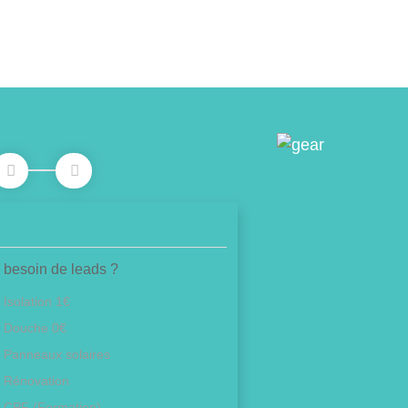
 besoin de leads ?
Isolation 1€
Douche 0€
Panneaux solaires
Rénovation
CPF (Formation)