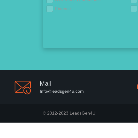
Finance
Mail
Info@leadsgen4u.com
© 2012-2023 LeadsGen4U