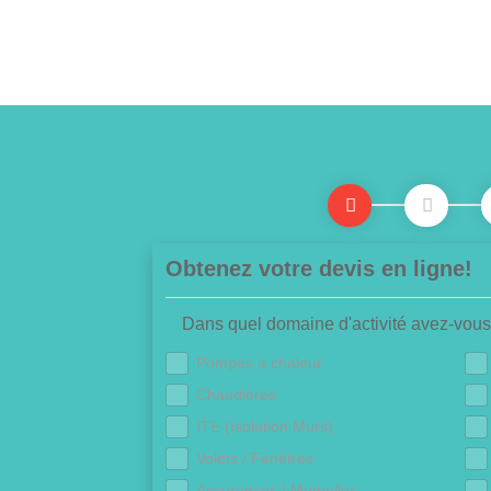
Obtenez votre devis en ligne!
Dans quel domaine d'activité avez-vous
Pompes à chaleur
Chaudières
ITE (Isolation Murs)
Volets / Fenêtres
Assurances / Mutuelles