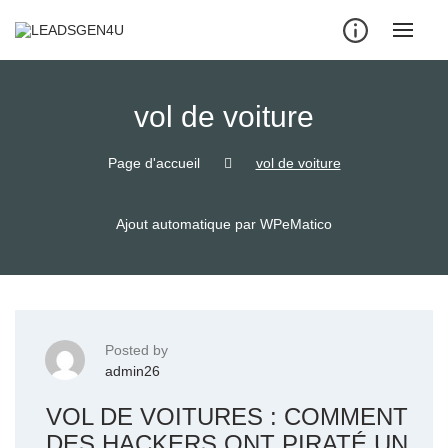
Skip
to
content
vol de voiture
Page d'accueil
vol de voiture
Ajout automatique par WPeMatico
Posted by
admin26
VOL DE VOITURES : COMMENT
DES HACKERS ONT PIRATÉ UN