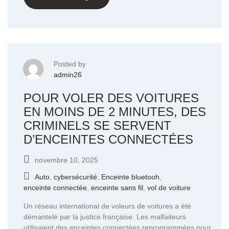
Posted by
admin26
POUR VOLER DES VOITURES
EN MOINS DE 2 MINUTES, DES
CRIMINELS SE SERVENT
D’ENCEINTES CONNECTÉES
novembre 10, 2025
Auto
,
cybersécurité
,
Enceinte bluetooh
,
enceinte connectée
,
enceinte sans fil
,
vol de voiture
Un réseau international de voleurs de voitures a été
démantelé par la justice française. Les malfaiteurs
utilisaient des enceintes connectées reprogrammées pour