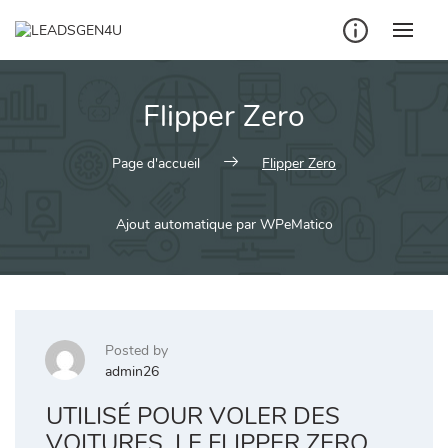
Skip
to
content
Flipper Zero
Page d'accueil
Flipper Zero
Ajout automatique par WPeMatico
Posted by
admin26
UTILISÉ POUR VOLER DES
VOITURES, LE FLIPPER ZERO