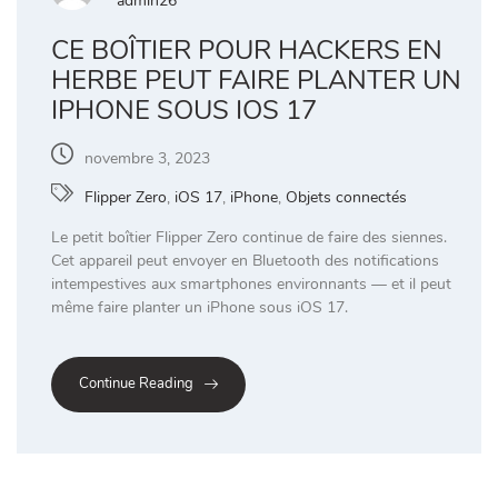
admin26
CE BOÎTIER POUR HACKERS EN
HERBE PEUT FAIRE PLANTER UN
IPHONE SOUS IOS 17
novembre 3, 2023
Flipper Zero
,
iOS 17
,
iPhone
,
Objets connectés
Le petit boîtier Flipper Zero continue de faire des siennes.
Cet appareil peut envoyer en Bluetooth des notifications
intempestives aux smartphones environnants — et il peut
même faire planter un iPhone sous iOS 17.
Continue Reading