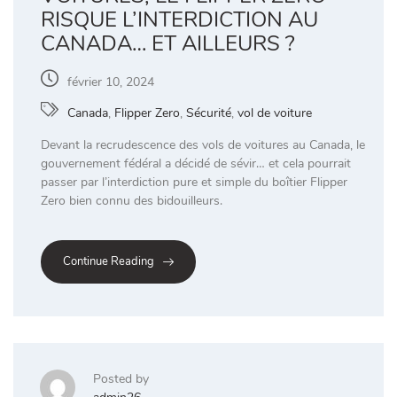
RISQUE L’INTERDICTION AU
CANADA… ET AILLEURS ?
février 10, 2024
Canada
,
Flipper Zero
,
Sécurité
,
vol de voiture
Devant la recrudescence des vols de voitures au Canada, le
gouvernement fédéral a décidé de sévir… et cela pourrait
passer par l’interdiction pure et simple du boîtier Flipper
Zero bien connu des bidouilleurs.
Continue Reading
Posted by