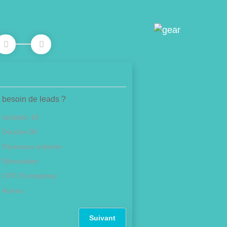
 besoin de leads ?
Isolation 1€
Douche 0€
Panneaux solaires
Rénovation
CPF (Formation)
Autres
Suivant