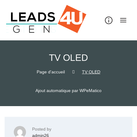
Skip
to
content
TV OLED
Page d'accueil
TV OLED
Ajout automatique par WPeMatico
Posted by
admin26