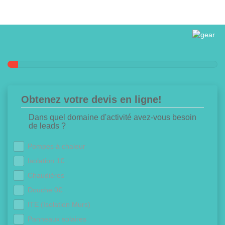
Obtenez votre devis en ligne!
Dans quel domaine d'activité avez-vous besoin
de leads ?
Pompes à chaleur
Isolation 1€
Chaudières
Douche 0€
ITE (Isolation Murs)
Panneaux solaires