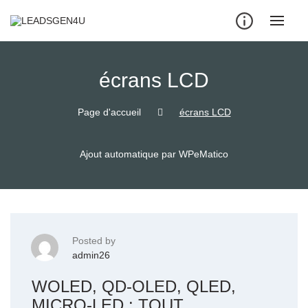
Skip
to
content
écrans LCD
Page d'accueil
écrans LCD
Ajout automatique par WPeMatico
Posted by
admin26
WOLED, QD-OLED, QLED,
MICRO-LED : TOUT