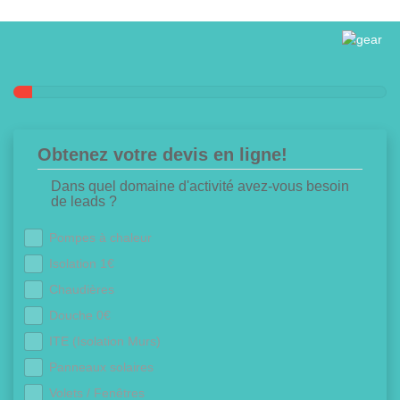
Obtenez votre devis en ligne!
Dans quel domaine d'activité avez-vous besoin
de leads ?
Pompes à chaleur
Isolation 1€
Chaudières
Douche 0€
ITE (Isolation Murs)
Panneaux solaires
Volets / Fenêtres