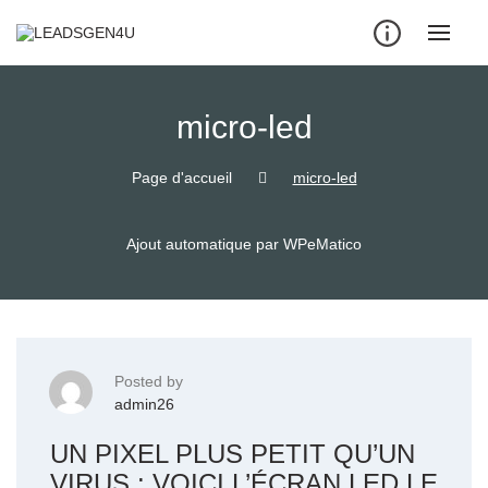
Skip
to
content
micro-led
Page d'accueil
micro-led
Ajout automatique par WPeMatico
Posted by
admin26
UN PIXEL PLUS PETIT QU’UN
VIRUS : VOICI L’ÉCRAN LED LE