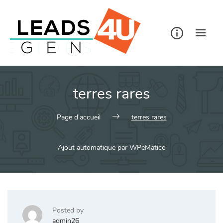
Skip
to
content
terres rares
Page d'accueil
terres rares
Ajout automatique par WPeMatico
Posted by
admin26