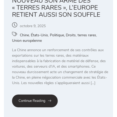
NOUVEAU SON ARME DES
« TERRES RARES », L’EUROPE
RETIENT AUSSI SON SOUFFLE
octobre 9, 2025
Chine
,
États-Unis
,
Politique, Droits
,
terres rares
,
Union européenne
La Chine annonce un renforcement de ses contrôles aux
exportations sur les terres rares, des matériaux
indispensables à la fabrication de matériel de défense, des
voitures, des serveurs d’IA, et des smartphones. Ce
nouveau durcissement acte un changement de stratégie de
la Chine, en pleine négociation commerciale avec les États-
Unis. Les nouvelles règles s’appliqueraient aussi […]
Continue Reading