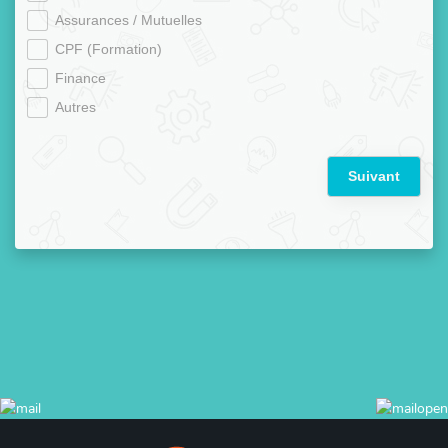
Assurances / Mutuelles
CPF (Formation)
Finance
Autres
Suivant