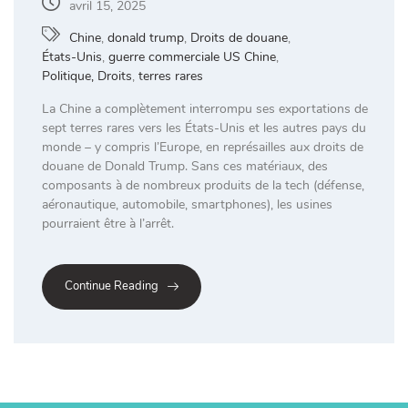
avril 15, 2025
Chine
,
donald trump
,
Droits de douane
,
États-Unis
,
guerre commerciale US Chine
,
Politique, Droits
,
terres rares
La Chine a complètement interrompu ses exportations de
sept terres rares vers les États-Unis et les autres pays du
monde – y compris l’Europe, en représailles aux droits de
douane de Donald Trump. Sans ces matériaux, des
composants à de nombreux produits de la tech (défense,
aéronautique, automobile, smartphones), les usines
pourraient être à l’arrêt.
Continue Reading