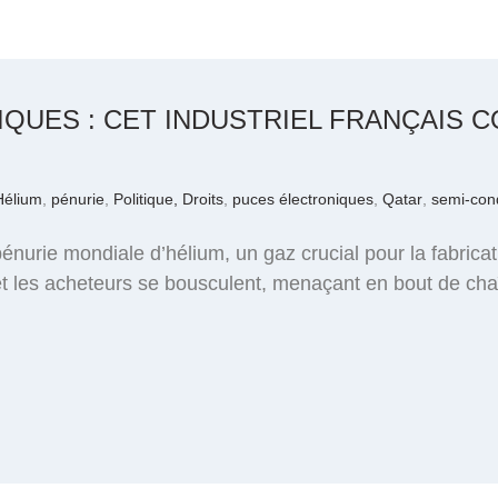
QUES : CET INDUSTRIEL FRANÇAIS C
Hélium
,
pénurie
,
Politique, Droits
,
puces électroniques
,
Qatar
,
semi-con
pénurie mondiale d’hélium, un gaz crucial pour la fabrica
et les acheteurs se bousculent, menaçant en bout de cha