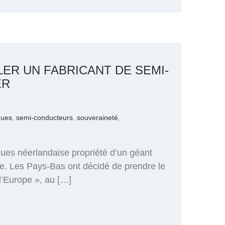
LER UN FABRICANT DE SEMI-
ER
ques
,
semi-conducteurs
,
souveraineté
,
ques néerlandaise propriété d’un géant
rope. Les Pays-Bas ont décidé de prendre le
l’Europe », au […]