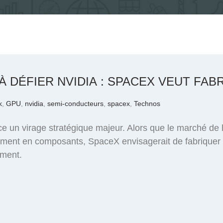
À DÉFIER NVIDIA : SPACEX VEUT FA
k
,
GPU
,
nvidia
,
semi-conducteurs
,
spacex
,
Technos
un virage stratégique majeur. Alors que le marché de l’int
nement en composants, SpaceX envisagerait de fabriquer 
rment.