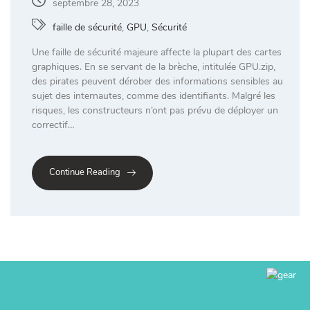
septembre 28, 2023
faille de sécurité
,
GPU
,
Sécurité
Une faille de sécurité majeure affecte la plupart des cartes
graphiques. En se servant de la brèche, intitulée GPU.zip,
des pirates peuvent dérober des informations sensibles au
sujet des internautes, comme des identifiants. Malgré les
risques, les constructeurs n’ont pas prévu de déployer un
correctif…
Continue Reading