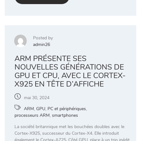
Posted by
admin26
ARM PRÉSENTE SES
NOUVELLES GÉNÉRATIONS DE
GPU ET CPU, AVEC LE CORTEX-
X925 EN TÊTE D’AFFICHE
mai 30, 2024
ARM
,
GPU
,
PC et périphériques
,
processeurs ARM
,
smartphones
La société britannique met les bouchées doubles avec le
Cortex-X925, successeur du Cortex-X4. Elle introduit
également le Cortex-A725. Côté GPU, place à un trio inédit,