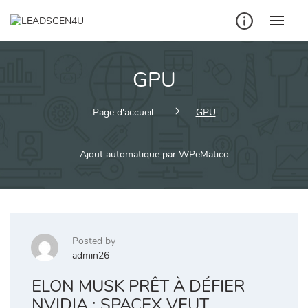
Skip
to
content
GPU
Page d'accueil
GPU
Ajout automatique par WPeMatico
Posted by
admin26
ELON MUSK PRÊT À DÉFIER
NVIDIA : SPACEX VEUT