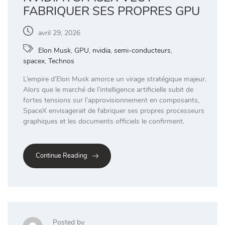
FABRIQUER SES PROPRES GPU
avril 29, 2026
Elon Musk
,
GPU
,
nvidia
,
semi-conducteurs
,
spacex
,
Technos
L’empire d’Elon Musk amorce un virage stratégique majeur.
Alors que le marché de l’intelligence artificielle subit de
fortes tensions sur l’approvisionnement en composants,
SpaceX envisagerait de fabriquer ses propres processeurs
graphiques et les documents officiels le confirment.
Continue Reading
Posted by