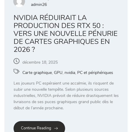
admin26
NVIDIA RÉDUIRAIT LA
PRODUCTION DES RTX 50 :
VERS UNE NOUVELLE PÉNURIE
DE CARTES GRAPHIQUES EN
2026 ?
décembre 18, 2025
Carte graphique
,
GPU
,
nvidia
,
PC et périphériques
Les joueurs PC espéraient une accalmie, ils risquent de
subir une nouvelle tempête. Selon plusieurs sources
industrielles, NVIDIA prévoit de réduire drastiquement les
livraisons de ses puces graphiques grand public dès le
début de l’année prochaine.
Continue Reading