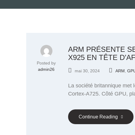
ARM PRÉSENTE SE
X925 EN TÊTE D’A
Posted by
admin26
mai 30, 2024
ARM
,
GP
La société britannique met 
Cortex-A725. Côté GPU, plac
Continue Reading