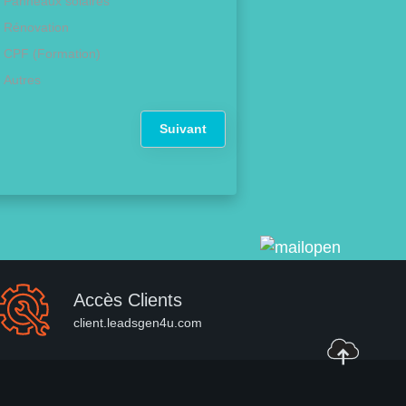
Panneaux solaires
Rénovation
CPF (Formation)
Autres
Suivant
Accès Clients
client.leadsgen4u.com