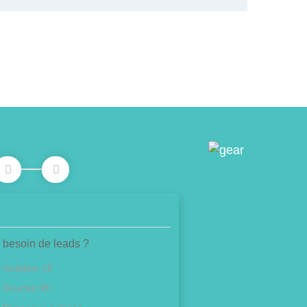
 besoin de leads ?
Isolation 1€
Douche 0€