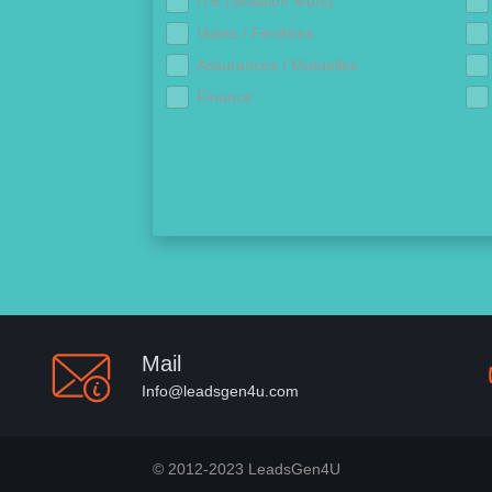
ITE (Isolation Murs)
Volets / Fenêtres
Assurances / Mutuelles
Finance
Mail
Info@leadsgen4u.com
© 2012-2023 LeadsGen4U