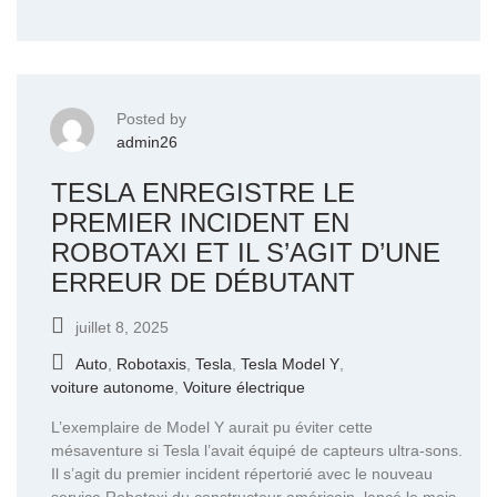
Posted by
admin26
TESLA ENREGISTRE LE
PREMIER INCIDENT EN
ROBOTAXI ET IL S’AGIT D’UNE
ERREUR DE DÉBUTANT
juillet 8, 2025
Auto
,
Robotaxis
,
Tesla
,
Tesla Model Y
,
voiture autonome
,
Voiture électrique
L’exemplaire de Model Y aurait pu éviter cette
mésaventure si Tesla l’avait équipé de capteurs ultra-sons.
Il s’agit du premier incident répertorié avec le nouveau