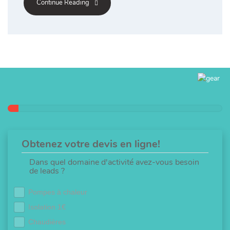
Continue Reading
Obtenez votre devis en ligne!
Dans quel domaine d'activité avez-vous besoin
de leads ?
Pompes à chaleur
Isolation 1€
Chaudières