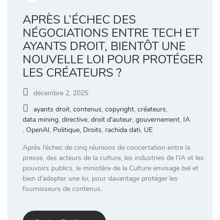
APRÈS L’ÉCHEC DES
NÉGOCIATIONS ENTRE TECH ET
AYANTS DROIT, BIENTÔT UNE
NOUVELLE LOI POUR PROTÉGER
LES CRÉATEURS ?
décembre 2, 2025
ayants droit
,
contenus
,
copyright
,
créateurs
,
data mining
,
directive
,
droit d'auteur
,
gouvernement
,
IA
,
OpenAI
,
Politique, Droits
,
rachida dati
,
UE
Après l’échec de cinq réunions de concertation entre la
presse, des acteurs de la culture, les industries de l’IA et les
pouvoirs publics, le ministère de la Culture envisage bel et
bien d’adopter une loi, pour davantage protéger les
fournisseurs de contenus.