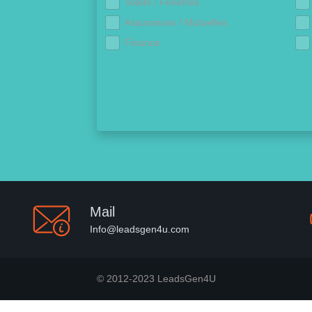
Volets / Fenêtres
Assurances / Mutuelles
Finance
Mail
Info@leadsgen4u.com
© 2012-2023 LeadsGen4U