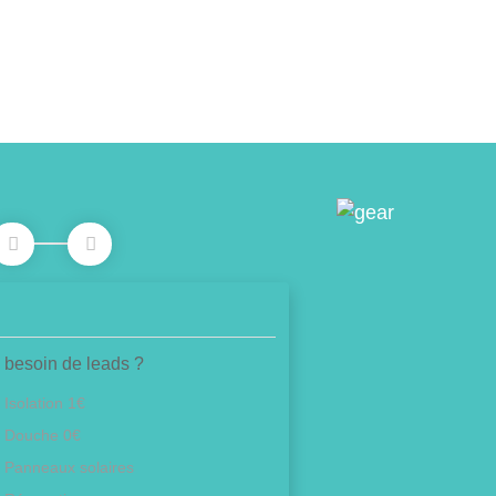
 besoin de leads ?
Isolation 1€
Douche 0€
Panneaux solaires