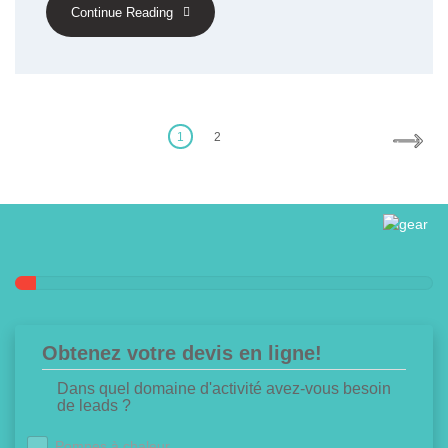
Continue Reading
Posts
pagination
1
2
Obtenez votre devis en ligne!
Dans quel domaine d'activité avez-vous besoin
de leads ?
Pompes à chaleur