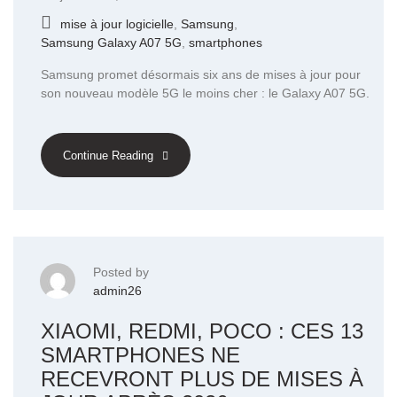
mise à jour logicielle
,
Samsung
,
Samsung Galaxy A07 5G
,
smartphones
Samsung promet désormais six ans de mises à jour pour
son nouveau modèle 5G le moins cher : le Galaxy A07 5G.
Continue Reading
Posted by
admin26
XIAOMI, REDMI, POCO : CES 13
SMARTPHONES NE
RECEVRONT PLUS DE MISES À