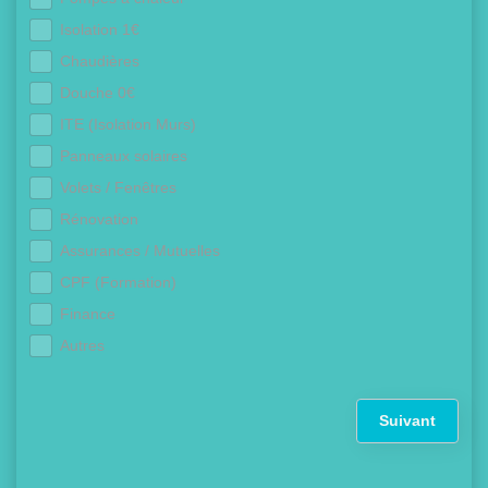
Isolation 1€
Chaudières
Douche 0€
ITE (Isolation Murs)
Panneaux solaires
Volets / Fenêtres
Rénovation
Assurances / Mutuelles
CPF (Formation)
Finance
Autres
Suivant