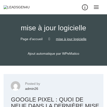
Skip
to
content
mise à jour logicielle
Page d'accueil
mise à jour logicielle
Ajout automatique par WPeMatico
Posted by
admin26
GOOGLE PIXEL : QUOI DE
NEUF DANS LA DERNIÈRE MISE