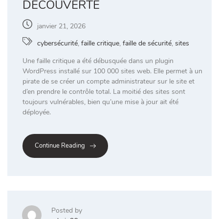
DÉCOUVERTE
janvier 21, 2026
cybersécurité
,
faille critique
,
faille de sécurité
,
sites
Une faille critique a été débusquée dans un plugin
WordPress installé sur 100 000 sites web. Elle permet à un
pirate de se créer un compte administrateur sur le site et
d’en prendre le contrôle total. La moitié des sites sont
toujours vulnérables, bien qu’une mise à jour ait été
déployée.
Continue Reading
Posted by