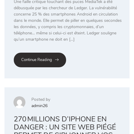
Une faille critique touchant des puces MediaTek a été
débusquée par les chercheur de Ledger. La vulnérabilité
concerne 25 % des smartphones Android en circulation
dans le monde. Elle permet de piller en quelques secondes
les données, y compris les cryptomonnaies, d’un
téléphone… même si celui-ci est éteint. Ledger souligne
qu’un smartphone ne doit en […]
Continue Reading
Posted by
admin26
270 MILLIONS D’IPHONE EN
DANGER : UN SITE WEB PIÉGÉ