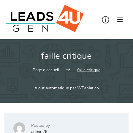
Skip
to
content
faille critique
Page d'accueil
faille critique
Ajout automatique par WPeMatico
Posted by
admin26