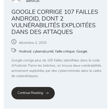
admin26
GOOGLE CORRIGE 107 FAILLES
ANDROID, DONT 2
VULNÉRABILITÉS EXPLOITÉES
DANS DES ATTAQUES
décembre 2, 2025
Android
,
cybersécurité
,
faille critique
,
Google
Google corrige plus de 100 failles identifiées dans le code
d’Android. Parmi les brèches, on trouve deux vulnérabilités
activement exploitées par des cybercriminels dans le cadre
de cyberattaques.
Continue Reading