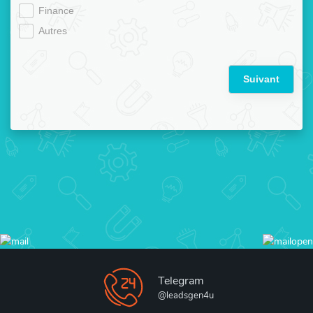
Finance
Autres
Suivant
Telegram
@leadsgen4u