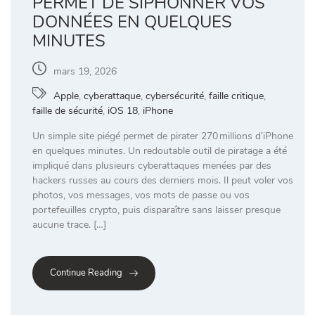
PERMET DE SIPHONNER VOS
DONNÉES EN QUELQUES
MINUTES
mars 19, 2026
Apple
,
cyberattaque
,
cybersécurité
,
faille critique
,
faille de sécurité
,
iOS 18
,
iPhone
Un simple site piégé permet de pirater 270 millions d’iPhone
en quelques minutes. Un redoutable outil de piratage a été
impliqué dans plusieurs cyberattaques menées par des
hackers russes au cours des derniers mois. Il peut voler vos
photos, vos messages, vos mots de passe ou vos
portefeuilles crypto, puis disparaître sans laisser presque
aucune trace. […]
Continue Reading