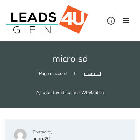
Skip
to
content
micro sd
Page d'accueil
micro sd
Ajout automatique par WPeMatico
Posted by
admin26