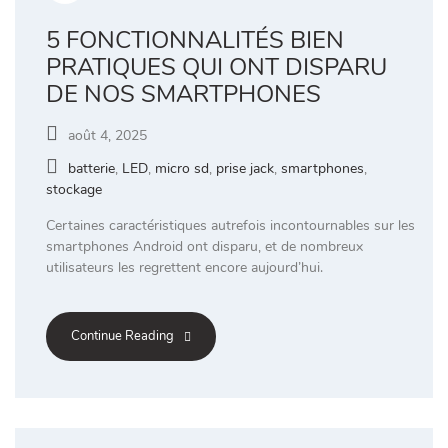
5 FONCTIONNALITÉS BIEN
PRATIQUES QUI ONT DISPARU
DE NOS SMARTPHONES
août 4, 2025
batterie
,
LED
,
micro sd
,
prise jack
,
smartphones
,
stockage
Certaines caractéristiques autrefois incontournables sur les
smartphones Android ont disparu, et de nombreux
utilisateurs les regrettent encore aujourd’hui.
Continue Reading