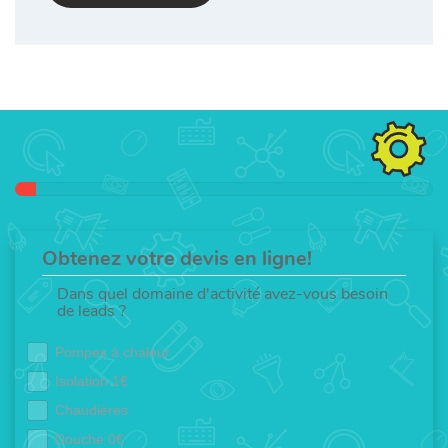
Obtenez votre devis en ligne!
Dans quel domaine d'activité avez-vous besoin
de leads ?
Pompes à chaleur
Isolation 1€
Chaudières
Douche 0€