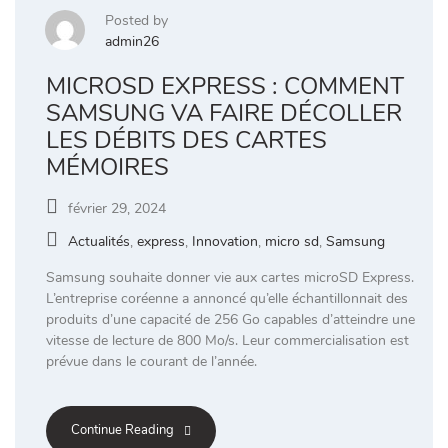
Posted by
admin26
MICROSD EXPRESS : COMMENT
SAMSUNG VA FAIRE DÉCOLLER
LES DÉBITS DES CARTES
MÉMOIRES
février 29, 2024
Actualités
,
express
,
Innovation
,
micro sd
,
Samsung
Samsung souhaite donner vie aux cartes microSD Express.
L’entreprise coréenne a annoncé qu’elle échantillonnait des
produits d’une capacité de 256 Go capables d’atteindre une
vitesse de lecture de 800 Mo/s. Leur commercialisation est
prévue dans le courant de l’année.
Continue Reading