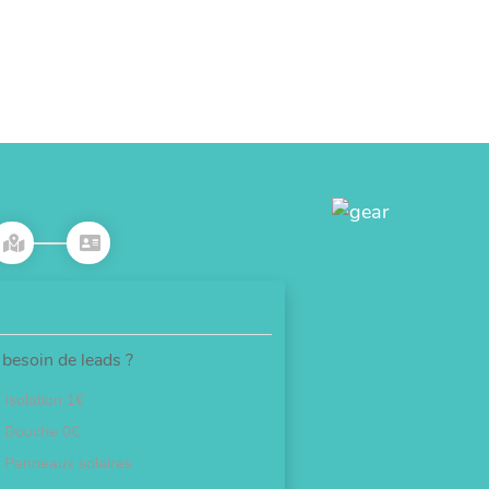
besoin de leads ?
Isolation 1€
Douche 0€
Panneaux solaires