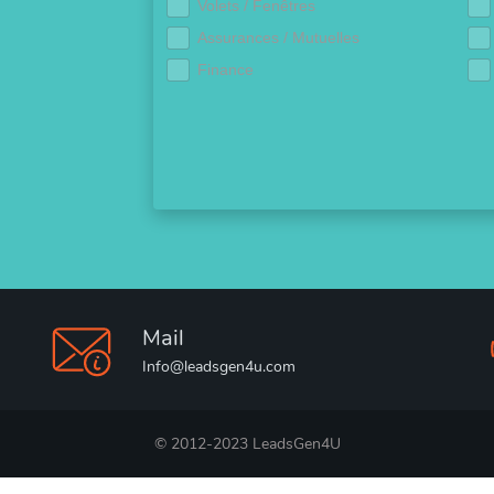
Volets / Fenêtres
Assurances / Mutuelles
Finance
Mail
Info@leadsgen4u.com
© 2012-2023 LeadsGen4U