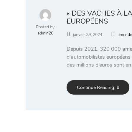
« DES VACHES À L
EUROPÉENS
Posted by
admin26
janvier 29, 2024
amende
Depuis 2021, 320 000 amende
d’automobilistes européens
des millions d’euros sont en 
Continue Reading