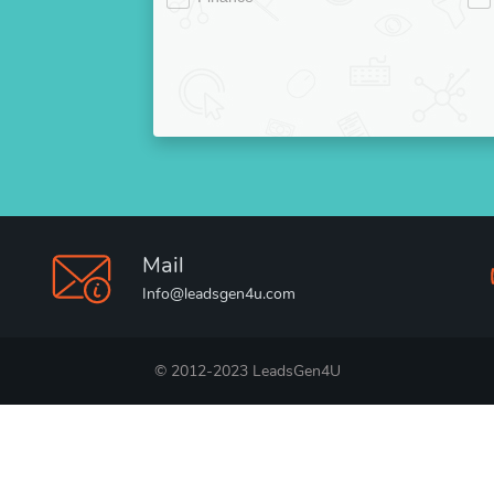
Mail
Info@leadsgen4u.com
© 2012-2023 LeadsGen4U