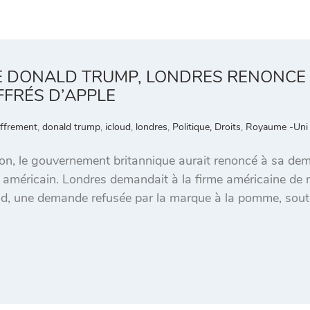
E DONALD TRUMP, LONDRES RENONCE
FFRÉS D’APPLE
iffrement
,
donald trump
,
icloud
,
londres
,
Politique, Droits
,
Royaume -Uni
, le gouvernement britannique aurait renoncé à sa dema
 américain. Londres demandait à la firme américaine de 
oud, une demande refusée par la marque à la pomme, sout