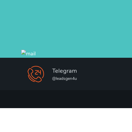
Telegram
@leadsgen4u