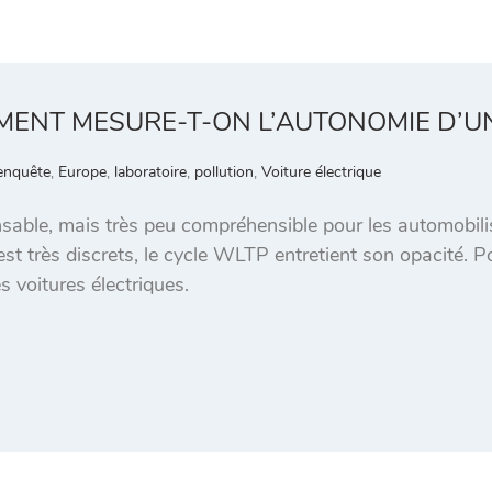
MENT MESURE-T-ON L’AUTONOMIE D’UN
enquête
,
Europe
,
laboratoire
,
pollution
,
Voiture électrique
nsable, mais très peu compréhensible pour les automobil
test très discrets, le cycle WLTP entretient son opacité. P
es voitures électriques.