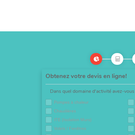
Obtenez votre devis en ligne!
Dans quel domaine d'activité avez-vous 
Pompes à chaleur
Chaudières
ITE (Isolation Murs)
Volets / Fenêtres