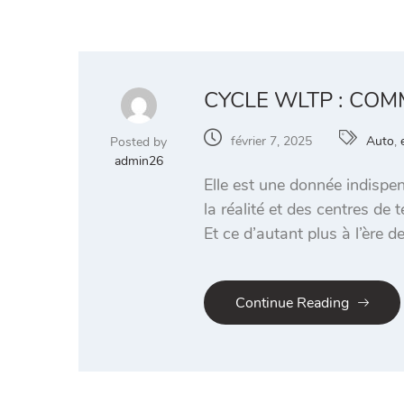
CYCLE WLTP : COM
février 7, 2025
Auto
,
Posted by
admin26
Elle est une donnée indispe
la réalité et des centres de 
Et ce d’autant plus à l’ère d
Continue Reading