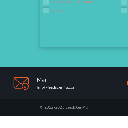
Assurances / Mutuelles
Finance
Mail
Info@leadsgen4u.com
© 2012-2023 LeadsGen4U