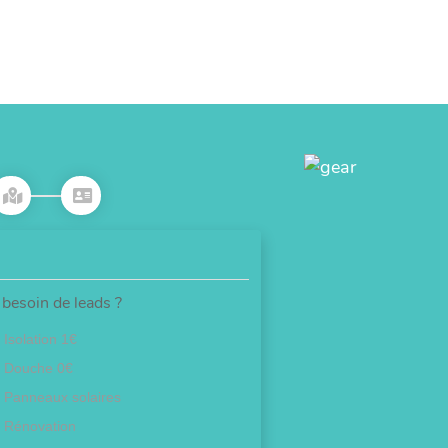
besoin de leads ?
Isolation 1€
Douche 0€
Panneaux solaires
Rénovation