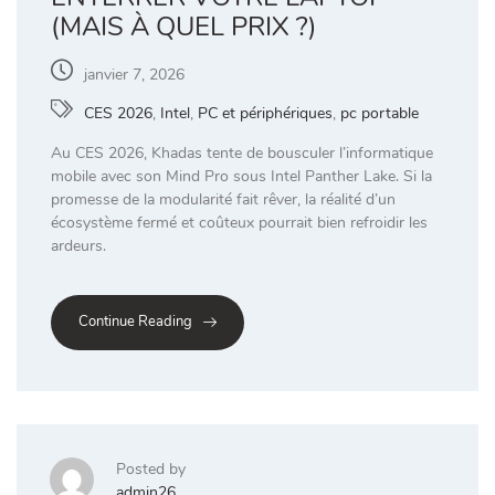
(MAIS À QUEL PRIX ?)
janvier 7, 2026
CES 2026
,
Intel
,
PC et périphériques
,
pc portable
Au CES 2026, Khadas tente de bousculer l’informatique
mobile avec son Mind Pro sous Intel Panther Lake. Si la
promesse de la modularité fait rêver, la réalité d’un
écosystème fermé et coûteux pourrait bien refroidir les
ardeurs.
Continue Reading
Posted by
admin26