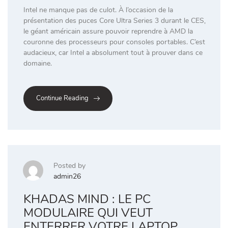
Intel ne manque pas de culot. À l’occasion de la
présentation des puces Core Ultra Series 3 durant le CES,
le géant américain assure pouvoir reprendre à AMD la
couronne des processeurs pour consoles portables. C’est
audacieux, car Intel a absolument tout à prouver dans ce
domaine.
Continue Reading
Posted by
admin26
KHADAS MIND : LE PC
MODULAIRE QUI VEUT
ENTERRER VOTRE LAPTOP