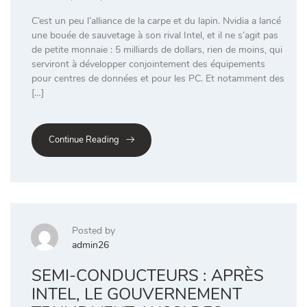
C’est un peu l’alliance de la carpe et du lapin. Nvidia a lancé
une bouée de sauvetage à son rival Intel, et il ne s’agit pas
de petite monnaie : 5 milliards de dollars, rien de moins, qui
serviront à développer conjointement des équipements
pour centres de données et pour les PC. Et notamment des
[…]
Continue Reading
Posted by
admin26
SEMI-CONDUCTEURS : APRÈS
INTEL, LE GOUVERNEMENT