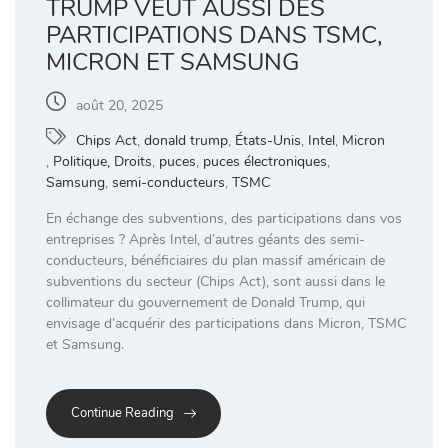
TRUMP VEUT AUSSI DES
PARTICIPATIONS DANS TSMC,
MICRON ET SAMSUNG
août 20, 2025
Chips Act
,
donald trump
,
États-Unis
,
Intel
,
Micron
,
Politique, Droits
,
puces
,
puces électroniques
,
Samsung
,
semi-conducteurs
,
TSMC
En échange des subventions, des participations dans vos
entreprises ? Après Intel, d’autres géants des semi-
conducteurs, bénéficiaires du plan massif américain de
subventions du secteur (Chips Act), sont aussi dans le
collimateur du gouvernement de Donald Trump, qui
envisage d’acquérir des participations dans Micron, TSMC
et Samsung.
Continue Reading