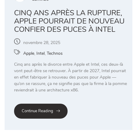
CINQ ANS APRÈS LA RUPTURE,
APPLE POURRAIT DE NOUVEAU
CONFIER DES PUCES À INTEL
novembre 28, 2025
Apple
,
Intel
,
Technos
Cinq ans après le divorce entre Apple et Intel, ces deux-là
vont peut-être se retrouver. À partir de 2027, Intel pourrait
en effet fabriquer à nouveau des puces pour Apple —
qu’on se rassure, ça ne signifie pas que la firme à la pomme
reviendrait à une architecture x86.
Continue Reading