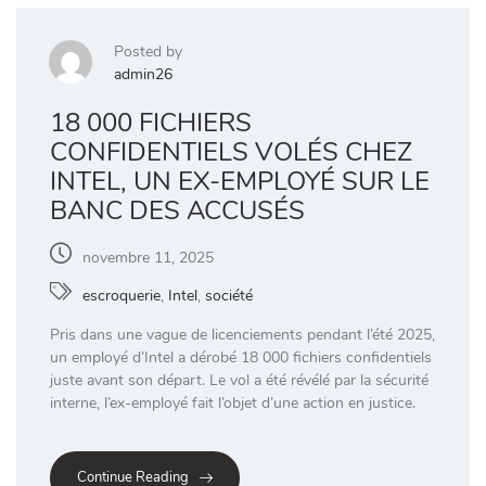
Posted by
admin26
18 000 FICHIERS
CONFIDENTIELS VOLÉS CHEZ
INTEL, UN EX-EMPLOYÉ SUR LE
BANC DES ACCUSÉS
novembre 11, 2025
escroquerie
,
Intel
,
société
Pris dans une vague de licenciements pendant l’été 2025,
un employé d’Intel a dérobé 18 000 fichiers confidentiels
juste avant son départ. Le vol a été révélé par la sécurité
interne, l’ex-employé fait l’objet d’une action en justice.
Continue Reading