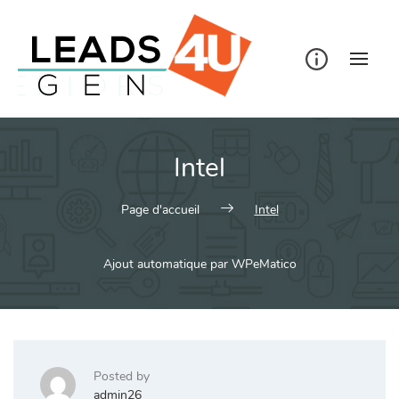
Skip
to
content
Intel
Page d'accueil
Intel
Ajout automatique par WPeMatico
Posted by
admin26