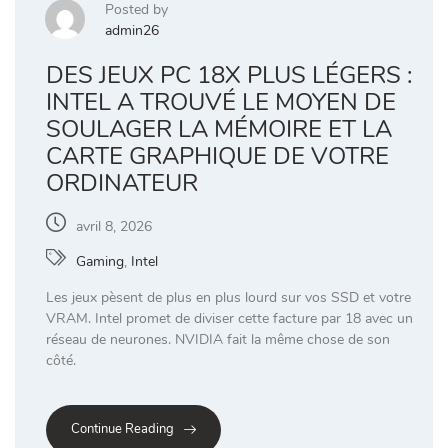
Posted by
admin26
DES JEUX PC 18X PLUS LÉGERS :
INTEL A TROUVÉ LE MOYEN DE
SOULAGER LA MÉMOIRE ET LA
CARTE GRAPHIQUE DE VOTRE
ORDINATEUR
avril 8, 2026
Gaming
,
Intel
Les jeux pèsent de plus en plus lourd sur vos SSD et votre
VRAM. Intel promet de diviser cette facture par 18 avec un
réseau de neurones. NVIDIA fait la même chose de son
côté.
Continue Reading