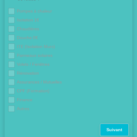
Pompes à chaleur
Isolation 1€
Chaudières
Douche 0€
ITE (Isolation Murs)
Panneaux solaires
Volets / Fenêtres
Rénovation
Assurances / Mutuelles
CPF (Formation)
Finance
Autres
Suivant