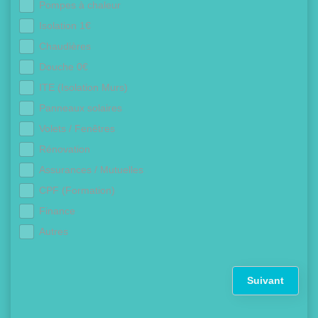
Pompes à chaleur
Isolation 1€
Chaudières
Douche 0€
ITE (Isolation Murs)
Panneaux solaires
Volets / Fenêtres
Rénovation
Assurances / Mutuelles
CPF (Formation)
Finance
Autres
Suivant