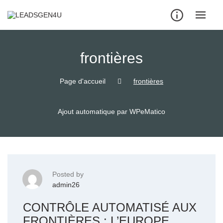
Skip
to
content
frontières
Page d'accueil
frontières
Ajout automatique par WPeMatico
Posted by
admin26
CONTRÔLE AUTOMATISÉ AUX
FRONTIÈRES : L’EUROPE