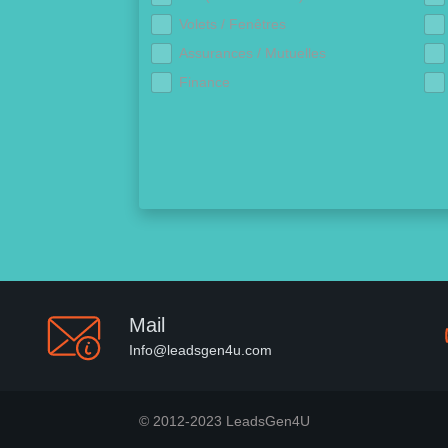
Volets / Fenêtres
Assurances / Mutuelles
Finance
Mail
Info@leadsgen4u.com
© 2012-2023 LeadsGen4U