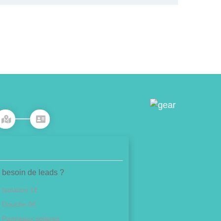
 besoin de leads ?
Isolation 1€
Douche 0€
Panneaux solaires