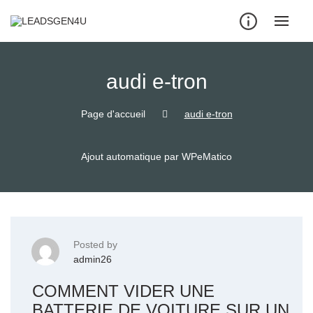
Skip
to
content
audi e-tron
Page d'accueil
audi e-tron
Ajout automatique par WPeMatico
Posted by
admin26
COMMENT VIDER UNE
BATTERIE DE VOITURE SUR UN