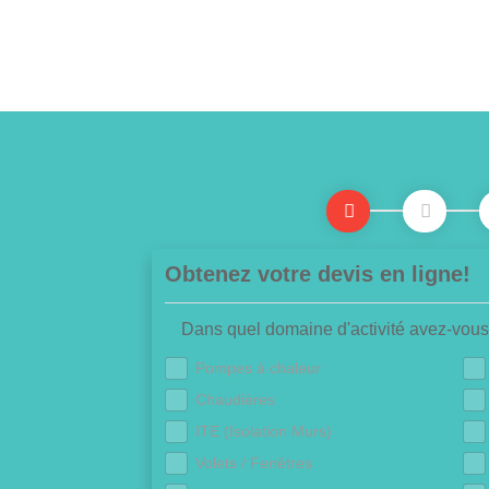
Obtenez votre devis en ligne!
Dans quel domaine d'activité avez-vous
Pompes à chaleur
Chaudières
ITE (Isolation Murs)
Volets / Fenêtres