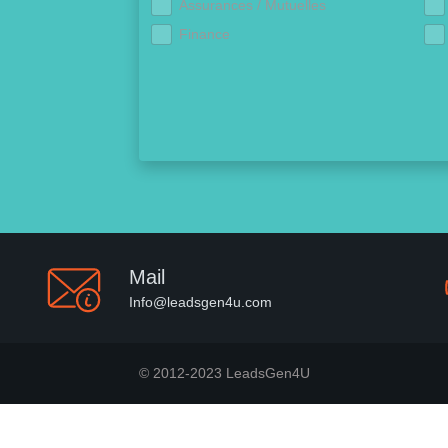
Assurances / Mutuelles
Finance
Mail
Info@leadsgen4u.com
© 2012-2023 LeadsGen4U