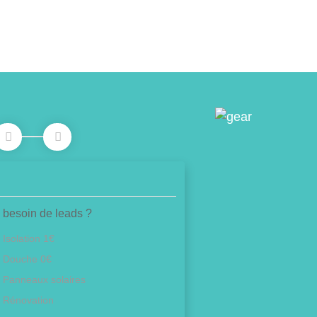
 besoin de leads ?
Isolation 1€
Douche 0€
Panneaux solaires
Rénovation