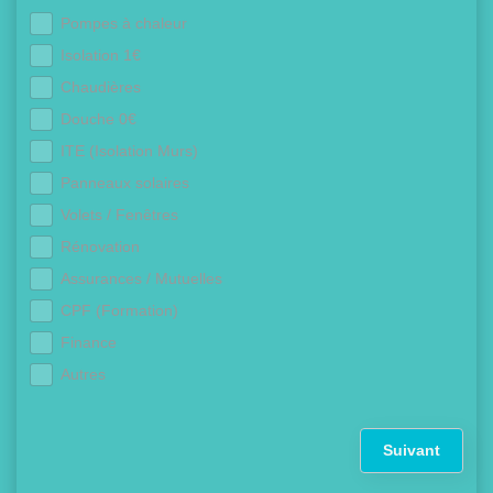
Pompes à chaleur
Isolation 1€
Chaudières
Douche 0€
ITE (Isolation Murs)
Panneaux solaires
Volets / Fenêtres
Rénovation
Assurances / Mutuelles
CPF (Formation)
Finance
Autres
Suivant