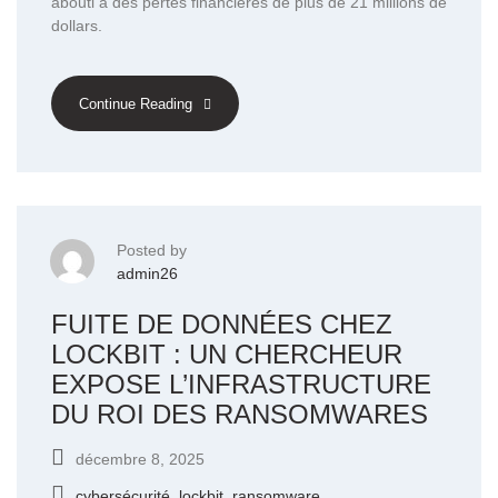
abouti à des pertes financières de plus de 21 millions de
dollars.
Continue Reading
Posted by
admin26
FUITE DE DONNÉES CHEZ
LOCKBIT : UN CHERCHEUR
EXPOSE L’INFRASTRUCTURE
DU ROI DES RANSOMWARES
décembre 8, 2025
cybersécurité
,
lockbit
,
ransomware