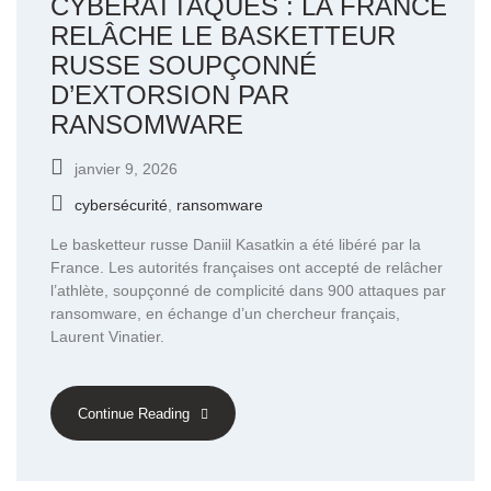
CYBERATTAQUES : LA FRANCE
RELÂCHE LE BASKETTEUR
RUSSE SOUPÇONNÉ
D’EXTORSION PAR
RANSOMWARE
janvier 9, 2026
cybersécurité
,
ransomware
Le basketteur russe Daniil Kasatkin a été libéré par la
France. Les autorités françaises ont accepté de relâcher
l’athlète, soupçonné de complicité dans 900 attaques par
ransomware, en échange d’un chercheur français,
Laurent Vinatier.
Continue Reading