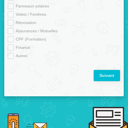
Panneaux solaires
Volets / Fenêtres
Rénovation
Assurances / Mutuelles
CPF (Formation)
Finance
Autres
Suivant