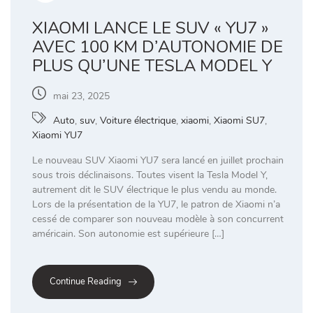
XIAOMI LANCE LE SUV « YU7 »
AVEC 100 KM D’AUTONOMIE DE
PLUS QU’UNE TESLA MODEL Y
mai 23, 2025
Auto
,
suv
,
Voiture électrique
,
xiaomi
,
Xiaomi SU7
,
Xiaomi YU7
Le nouveau SUV Xiaomi YU7 sera lancé en juillet prochain
sous trois déclinaisons. Toutes visent la Tesla Model Y,
autrement dit le SUV électrique le plus vendu au monde.
Lors de la présentation de la YU7, le patron de Xiaomi n’a
cessé de comparer son nouveau modèle à son concurrent
américain. Son autonomie est supérieure […]
Continue Reading