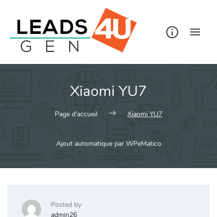
Skip
to
content
Xiaomi YU7
Page d'accueil
Xiaomi YU7
Ajout automatique par WPeMatico
Posted by
admin26