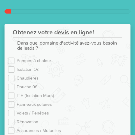
Obtenez votre devis en ligne!
Dans quel domaine d'activité avez-vous besoin
de leads ?
Pompes à chaleur
Isolation 1€
Chaudières
Douche 0€
ITE (Isolation Murs)
Panneaux solaires
Volets / Fenêtres
Rénovation
Assurances / Mutuelles