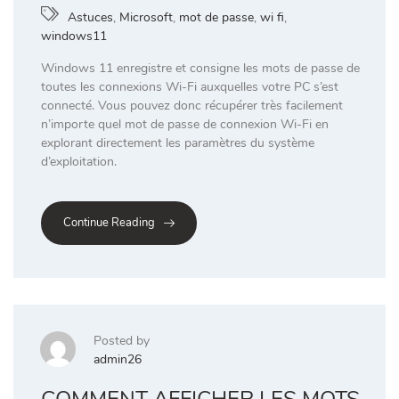
Astuces
,
Microsoft
,
mot de passe
,
wi fi
,
windows11
Windows 11 enregistre et consigne les mots de passe de
toutes les connexions Wi-Fi auxquelles votre PC s’est
connecté. Vous pouvez donc récupérer très facilement
n’importe quel mot de passe de connexion Wi-Fi en
explorant directement les paramètres du système
d’exploitation.
Continue Reading
Posted by
admin26