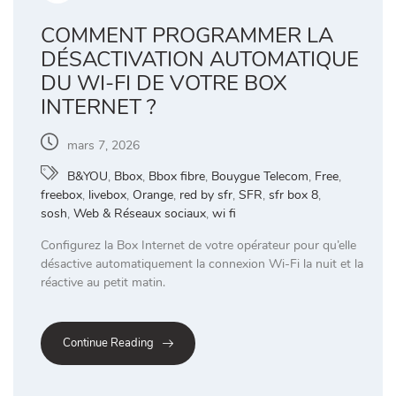
COMMENT PROGRAMMER LA
DÉSACTIVATION AUTOMATIQUE
DU WI-FI DE VOTRE BOX
INTERNET ?
mars 7, 2026
B&YOU
,
Bbox
,
Bbox fibre
,
Bouygue Telecom
,
Free
,
freebox
,
livebox
,
Orange
,
red by sfr
,
SFR
,
sfr box 8
,
sosh
,
Web & Réseaux sociaux
,
wi fi
Configurez la Box Internet de votre opérateur pour qu’elle
désactive automatiquement la connexion Wi-Fi la nuit et la
réactive au petit matin.
Continue Reading