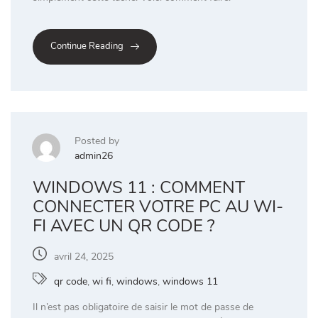
Continue Reading
Posted by
admin26
WINDOWS 11 : COMMENT
CONNECTER VOTRE PC AU WI-
FI AVEC UN QR CODE ?
avril 24, 2025
qr code
,
wi fi
,
windows
,
windows 11
Il n’est pas obligatoire de saisir le mot de passe de