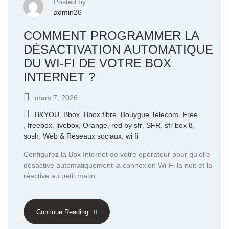
Posted by
admin26
COMMENT PROGRAMMER LA
DÉSACTIVATION AUTOMATIQUE
DU WI-FI DE VOTRE BOX
INTERNET ?
mars 7, 2026
B&YOU
,
Bbox
,
Bbox fibre
,
Bouygue Telecom
,
Free
,
freebox
,
livebox
,
Orange
,
red by sfr
,
SFR
,
sfr box 8
,
sosh
,
Web & Réseaux sociaux
,
wi fi
Configurez la Box Internet de votre opérateur pour qu’elle
désactive automatiquement la connexion Wi-Fi la nuit et la
réactive au petit matin.
Continue Reading