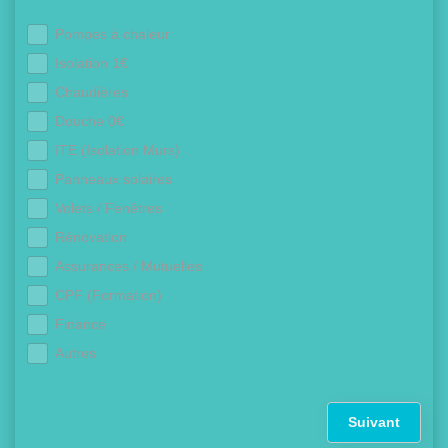
Pompes à chaleur
Isolation 1€
Chaudières
Douche 0€
ITE (Isolation Murs)
Panneaux solaires
Volets / Fenêtres
Rénovation
Assurances / Mutuelles
CPF (Formation)
Finance
Autres
Suivant