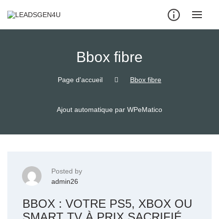
Skip
to
content
Bbox fibre
Page d'accueil
Bbox fibre
Ajout automatique par WPeMatico
Posted by
admin26
BBOX : VOTRE PS5, XBOX OU
SMART TV À PRIX SACRIFIÉ