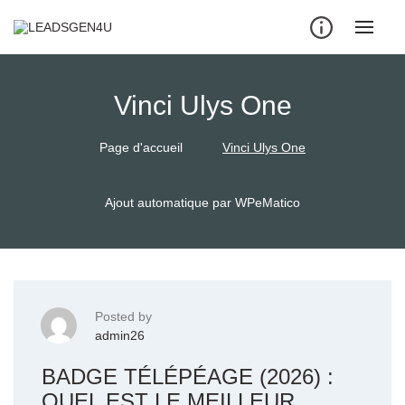
Skip
to
content
Vinci Ulys One
Page d'accueil
Vinci Ulys One
Ajout automatique par WPeMatico
Posted by
admin26
BADGE TÉLÉPÉAGE (2026) :
QUEL EST LE MEILLEUR