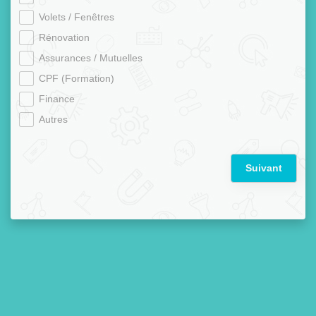
Volets / Fenêtres
Rénovation
Assurances / Mutuelles
CPF (Formation)
Finance
Autres
Suivant