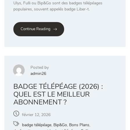
Ulys, Fulli ou Bip&Go sont des badges télépéages
populaires, souvent appelés badge Liber-t.
Continue Reading
Posted by
admin26
BADGE TÉLÉPÉAGE (2026) :
QUEL EST LE MEILLEUR
ABONNEMENT ?
février 12, 2026
badge télépéage
,
Bip&Go
,
Bons Plans
,