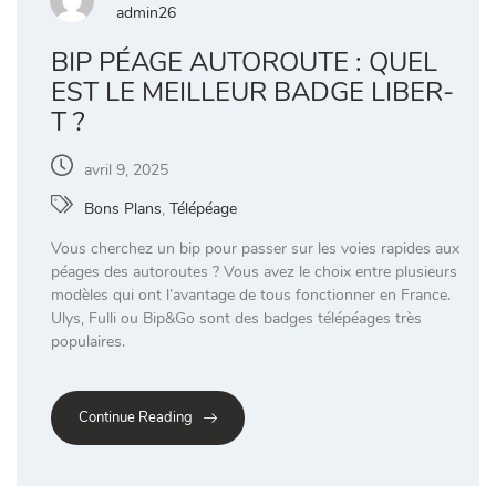
admin26
BIP PÉAGE AUTOROUTE : QUEL
EST LE MEILLEUR BADGE LIBER-
T ?
avril 9, 2025
Bons Plans
,
Télépéage
Vous cherchez un bip pour passer sur les voies rapides aux
péages des autoroutes ? Vous avez le choix entre plusieurs
modèles qui ont l’avantage de tous fonctionner en France.
Ulys, Fulli ou Bip&Go sont des badges télépéages très
populaires.
Continue Reading