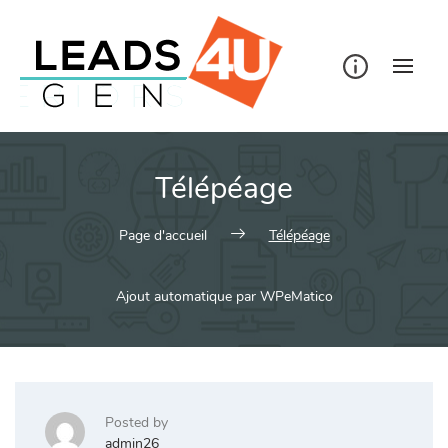
Skip
to
content
Télépéage
Page d'accueil
Télépéage
Ajout automatique par WPeMatico
Posted by
admin26