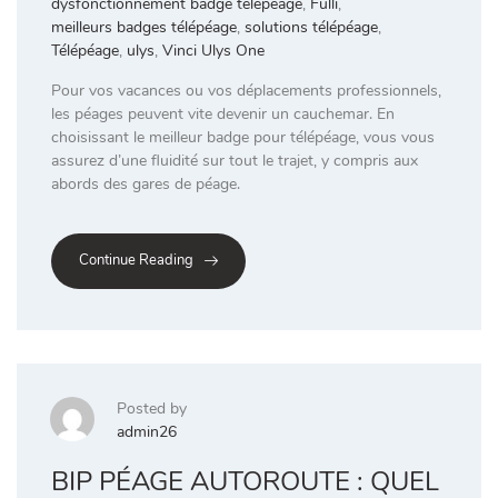
dysfonctionnement badge télépéage
,
Fulli
,
meilleurs badges télépéage
,
solutions télépéage
,
Télépéage
,
ulys
,
Vinci Ulys One
Pour vos vacances ou vos déplacements professionnels,
les péages peuvent vite devenir un cauchemar. En
choisissant le meilleur badge pour télépéage, vous vous
assurez d’une fluidité sur tout le trajet, y compris aux
abords des gares de péage.
Continue Reading
Posted by
admin26
BIP PÉAGE AUTOROUTE : QUEL