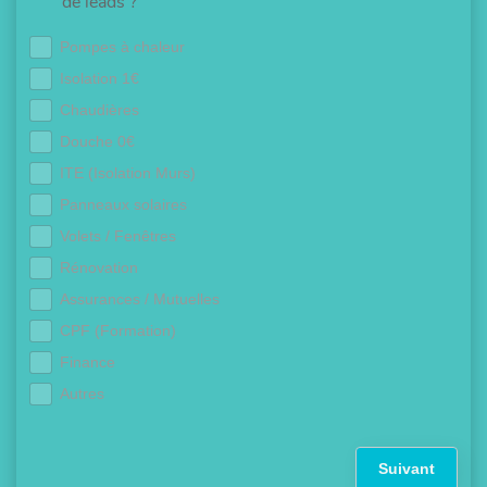
de leads ?
Pompes à chaleur
Isolation 1€
Chaudières
Douche 0€
ITE (Isolation Murs)
Panneaux solaires
Volets / Fenêtres
Rénovation
Assurances / Mutuelles
CPF (Formation)
Finance
Autres
Suivant