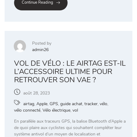
Continue Reading
Posted by
admin26
VOL DE VÉLO : LE AIRTAG EST-IL
L’ACCESSOIRE ULTIME POUR
RETROUVER SON VAE ?
août 28, 2023
airtag
,
Apple
,
GPS
,
guide achat
,
tracker
,
vélo
,
vélo connecté
,
Vélo électrique
,
vol
En parallèle aux traceurs GPS, la balise Bluetooth d’Apple a
de quoi plaire aux cyclistes qui souhaitent compléter leur
système antivol d’un moyen de localisation et