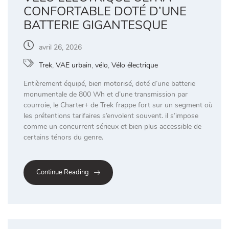
CONFORTABLE DOTÉ D’UNE
BATTERIE GIGANTESQUE
avril 26, 2026
Trek
,
VAE urbain
,
vélo
,
Vélo électrique
Entièrement équipé, bien motorisé, doté d’une batterie
monumentale de 800 Wh et d’une transmission par
courroie, le Charter+ de Trek frappe fort sur un segment où
les prétentions tarifaires s’envolent souvent. il s’impose
comme un concurrent sérieux et bien plus accessible de
certains ténors du genre.
Continue Reading