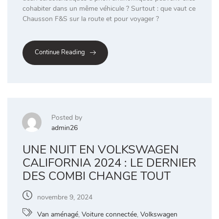
cohabiter dans un même véhicule ? Surtout : que vaut ce
Chausson F&S sur la route et pour voyager ?
Continue Reading
Posted by
admin26
UNE NUIT EN VOLKSWAGEN
CALIFORNIA 2024 : LE DERNIER
DES COMBI CHANGE TOUT
novembre 9, 2024
Van aménagé
,
Voiture connectée
,
Volkswagen