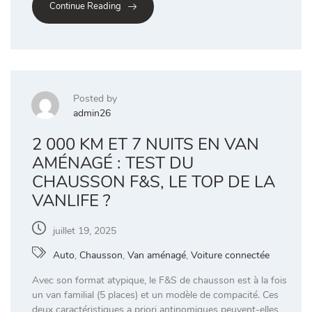
Continue Reading
Posted by
admin26
2 000 KM ET 7 NUITS EN VAN
AMÉNAGÉ : TEST DU
CHAUSSON F&S, LE TOP DE LA
VANLIFE ?
juillet 19, 2025
Auto
,
Chausson
,
Van aménagé
,
Voiture connectée
Avec son format atypique, le F&S de chausson est à la fois
un van familial (5 places) et un modèle de compacité. Ces
deux caractéristiques a priori antinomiques peuvent-elles