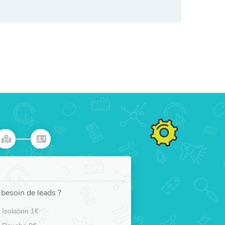
besoin de leads ?
Isolation 1€