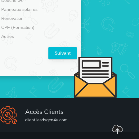
Douche 0€
Panneaux solaires
Rénovation
CPF (Formation)
Autres
Suivant
Accès Clients
client.leadsgen4u.com