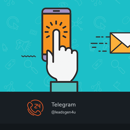
Telegram
@leadsgen4u