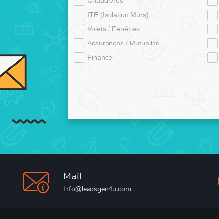
Chaudières
ITE (Isolation Murs)
Volets / Fenêtres
Assurances / Mutuelles
Finance
Mail
Info@leadsgen4u.com